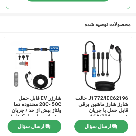
محصولات توصیه شده
صفحه اصلی
J1772/IEC62196 حالت
شارژر EV قابل حمل
شارژ شارژ ماشین برقی
20C- 50C محدوده دما
قابل حمل با جریان
ولتاژ بیش از حد / جریان
محصولات
خروجی 16A/32A
بیش از حد / مدار کوتاه /
محافظت قطب معکوس
ارسال سؤال
ارسال سؤال
درباره ما