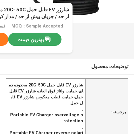
شارژ
از حد / جریان بیش از حد / مدار 
معکوس
MOQ：Sample Accepted
قیمت：e
بهترین قیمت
توضیحات محصول
شارژر EV قابل حمل 20C-50C محدوده دم
ای،حمايت ولتاژ فوق العاده شارژر EV قابل
حمل،حمايت قطب معکوس شارژر EV قاب
ل حمل
,
برجسته:
Portable EV Charger overvoltage p
rotection
,
Portable EV Charger reverse polari