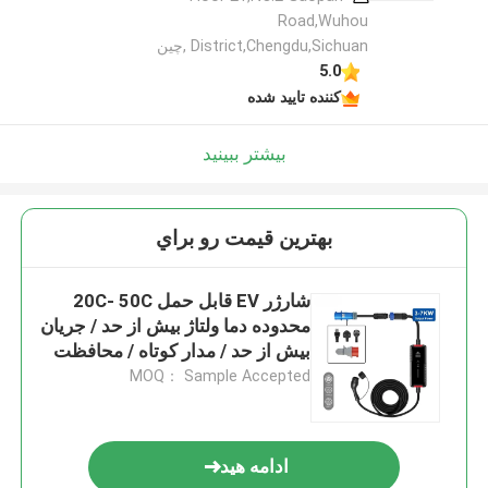
Road,Wuhou
District,Chengdu,Sichuan ,چین
5.0
کننده تایید شده
بیشتر ببینید
بهترين قيمت رو براي
شارژر EV قابل حمل 20C- 50C
محدوده دما ولتاژ بیش از حد / جریان
بیش از حد / مدار کوتاه / محافظت
قطب معکوس
MOQ： Sample Accepted
ادامه هید