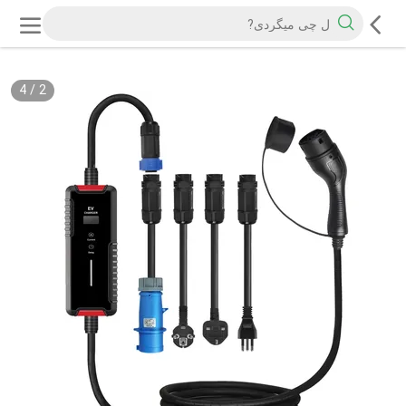
4
/
2