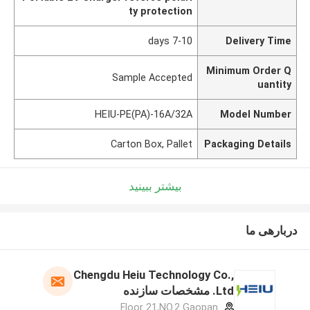
ty protection
7-10 days
Delivery Time
Minimum Order Q
Sample Accepted
uantity
HEIU-PE(PA)-16A/32A
Model Number
Carton Box, Pallet
Packaging Details
بیشتر ببینید
دربارهی ما
Chengdu Heiu Technology Co.,
Ltd. مشخصات سازنده
Floor 21,NO.2 Gaopan