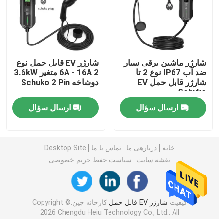
راه حل های شارژ DC تجاری
شارژ خانه
شارژر ماشین برقی سیار
شارژر EV قابل حمل نوع
ضد آب IP67 نوع 2 تا
2 6A - 16A متغیر 3.6kW
شارژر قابل حمل EV
دوشاخه Schuko 2 Pin
کابل EV نوع 2 به نوع 2
Schuko
ارسال سؤال
ارسال سؤال
کابل EV نوع 1 تا نوع 2
خانه
دربارهی ما
تماس با ما
Desktop Site
مدار شکن RCCB
نقشه سایت
سیاست حفظ حریم خصوصی
آداپتورهای شارژ EV
کیفیت
شارژر EV قابل حمل
کارخانه چین.Copyright ©
کابل کشی نوع 2
2026 Chengdu Heiu Technology Co., Ltd.. All