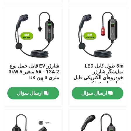
تور کارخانه
کنترل کیفیت
با ما تماس بگیرید
5m طول کابل LED
شارژر EV قابل حمل نوع
نمایشگر شارژر
2 6A - 13A متغیر 3kW 5
اخبار
خودروهای الکتریکی قابل
متری 3 پین UK
حمل برای عملکرد
موارد
ارسال سؤال
ارسال سؤال
درخواست نقل قول
شارژر EV قابل حمل