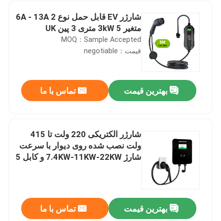
شارژر EV قابل حمل نوع 2 6A - 13A
متغیر 3kW 5 متری 3 پین UK
MOQ：Sample Accepted
قیمت：negotiable
بهترین قیمت
تماس با ما
شارژر الکتریکی 220 ولت تا 415
ولت نصب شده روی دیوار با سرعت
صفحه اصلی
شارژ 7.4KW-11KW-22KW و کابل 5
متری
محصولات
بهترین قیمت
تماس با ما
کابل شارژ EV 1 فاز IP55 32A IEC 62196-2 TPU 5 متری با انتهای باز
درباره ما