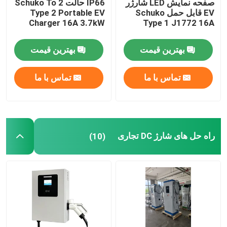
صفحه نمایش LED شارژر
IP66 حالت 2 Schuko To
EV قابل حمل Schuko
Type 2 Portable EV
Charger 16A 3.7kW
Type 1 J1772 16A
لوازم جانبی شارژ EV
بهترین قیمت
بهترین قیمت
پریز و دوشاخه شارژ خودروی برقی
تماس با ما
تماس با ما
دوشاخه ترکیبی CCS
راه حل های شارژ DC تجاری
(10)