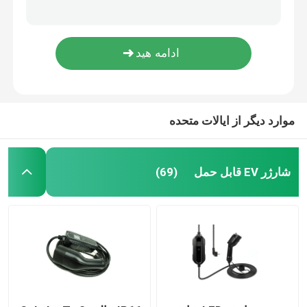
آداپتورهای شارژ EV Combo 1 To Combo 2 CCS EV Plug IP65
آداپتورهای شارژ EV 150A ترموپلاستیک CCS نوع 1 تا نوع 2 1000VDC
راه حل های شارژ DC تجاری
لوازم جانبی شارژ EV مقاوم در برابر فشار IEC62196-2 نوع 2 گیره EV
SAE J1772 EV Charging Accessories EV Plug Holder 72*72*32mm
شارژ خانه
موارد دیگر از ایالات متحده
کابل EV نوع 2 به نوع 2
کابل EV نوع 1 تا نوع 2
شارژر EV قابل حمل
(69)
مدار شکن RCCB
آداپتورهای شارژ EV
کابل کشی نوع 2