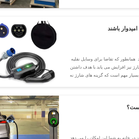
امیدوار باشند
 ‌ همانطور که تقاضا برای وسایل نقلیه
رژ نیز افزایش می یابد.با هدف داشتن
یلیون خودروی الکتریکی در جاده های آلمان تا سال 2030، بسیار مهم است که گزینه های شارژ نه
 نوع 2 در منبع برق تک فاز در خانه به شما این امکان را می دهد