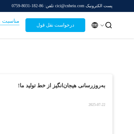
پست الکترونیک cici@cnheiu.com
تلفن: 86-182-8031-0759
مناسبت ه


درخواست نقل قول
به‌روزرسانی هیجان‌انگیز از خط تولید ما!
2025-07-22