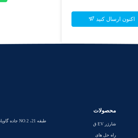
اکنون ارسال کنید
محصولات
طبقه 21، NO.2 ج
شارژر EV ق
ابل حمل
راه حل های