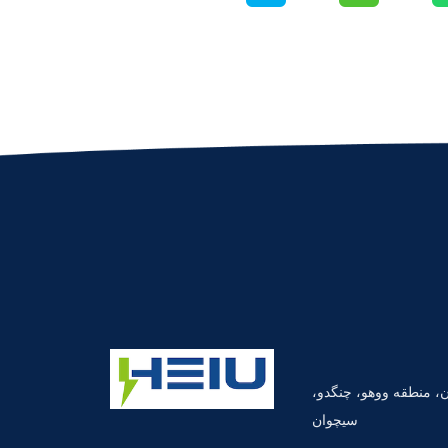
اده گاوپان، منطقه ووهو، چنگدو،
سیچوان