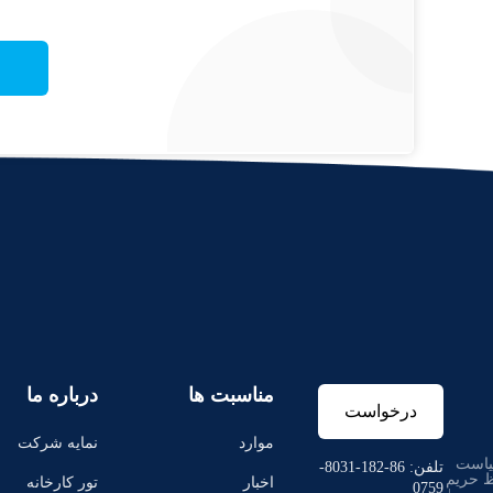
مناسبت ها
درباره ما
درخواست
موارد
نمایه شرکت
است
نقل قول
تلفن: 86-182-8031-
 حریم
اخبار
تور کارخانه
0759