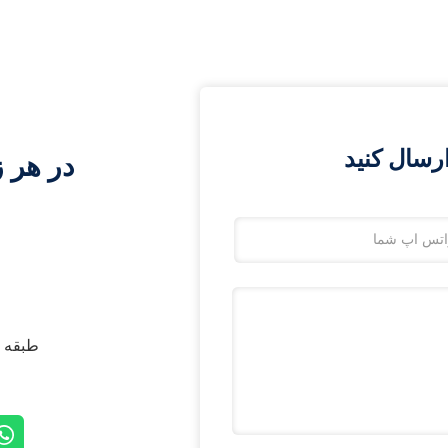
رسال کنید
در هر ز
طبقه 21، NO.2 جاده گاوپان، منطقه ووهو، چنگدو، سیچوان