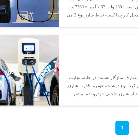
که ماشین خود را حداکثر با 7.36 کیلو وات شارژ کنید.فرمول این است: 230 ولت x 32 آمپر = 7360 وات
یا 7.36 کیلو وات.در منبع برق 3 فاز - نوعی که ممکن است در محل کار پیدا کنید - نقاط شارژ نوع 2 می
 مصارف سازگار هستند: در خانه، تجارت
دی راهنمایی خواهیم کرد: نوع دوشاخه خودرو، قدرت شارژر
د از شارژر داخلی خودرو شما بیشتر
1