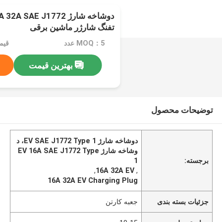
تفنگ شارژر ماشین برقی
MOQ：5 عدد
قیمت：e
بهترین قیمت
توضیحات محصول
دوشاخه شارژ EV SAE J1772 Type 1، د
وشاخه شارژ EV 16A SAE J1772 Type
برجسته:
1
,
16A 32A EV
,
16A 32A EV Charging Plug
جزئیات بسته بندی
جعبه کارتن