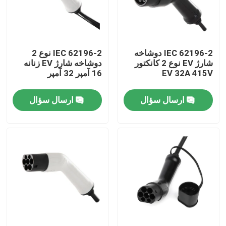
تور کارخانه
IEC 62196-2 دوشاخه
IEC 62196-2 نوع 2
کنترل کیفیت
شارژ EV نوع 2 کانکتور
دوشاخه شارژ EV زنانه
EV 32A 415V
16 آمپر 32 آمپر
با ما تماس بگیرید
ارسال سؤال
ارسال سؤال
اخبار
موارد
درخواست نقل قول
شارژر EV قابل حمل