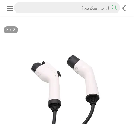
3
/
2